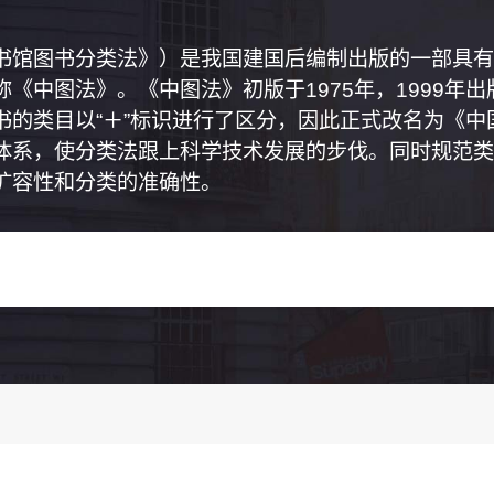
书馆图书分类法》）是我国建国后编制出版的一部具有
《中图法》。《中图法》初版于1975年，1999年
书的类目以“＋”标识进行了区分，因此正式改名为《
体系，使分类法跟上科学技术发展的步伐。同时规范类
扩容性和分类的准确性。