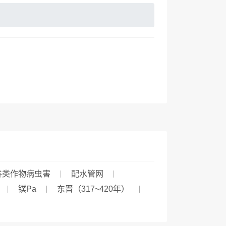
谷类作物病虫害
配水管网
镤Pa
东晋（317~420年）