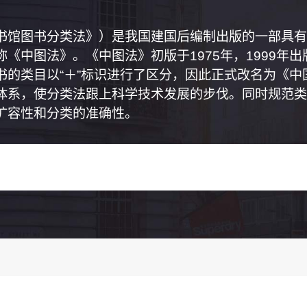
书馆图书分类法》）是我国建国后编制出版的一部具有
《中图法》。《中图法》初版于1975年，1999年
书的类目以“＋”标识进行了区分，因此正式改名为《
体系，使分类法跟上科学技术发展的步伐。同时规范类
扩容性和分类的准确性。