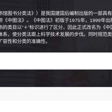
书馆图书分类法》）是我国建国后编制出版的一部具有
《中图法》。《中图法》初版于1975年，1999年
书的类目以“＋”标识进行了区分，因此正式改名为《
体系，使分类法跟上科学技术发展的步伐。同时规范类
扩容性和分类的准确性。