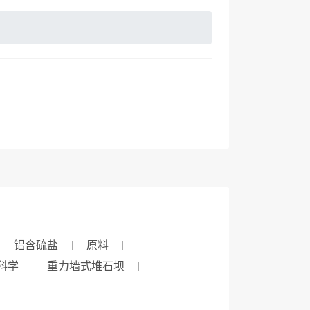
铝含硫盐
原料
科学
重力墙式堆石坝