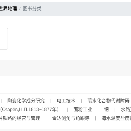
世界地理
图书分类
陶瓷化学成分研究
电工技术
碳水化合物代谢障碍
гарёв,Н.П.1813~1877年）
面粉工业
钯
水路
种铁路的经营与管理
雷达测角与角跟踪
海水温度盐度