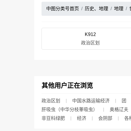
中图分类号首页
历史、地理
地理
K912
政治区划
其他用户正在浏览
政治区划
中国水路运输经济
团
肝吸虫（中华分枝睾吸虫）
奥格辽夫（О
非豆科绿肥
经济
会阴部
各