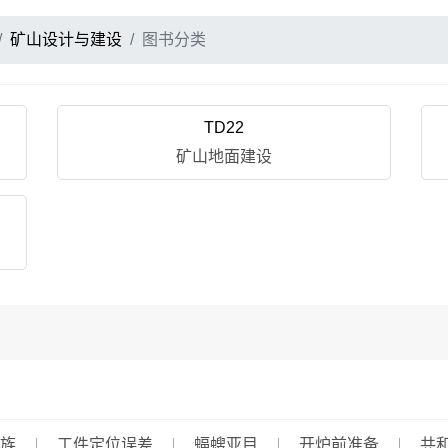
矿山设计与建设
图书分类
TD22
矿山地面建设
族
工件定位误差
蝠螋亚目
开炉前准备
共和