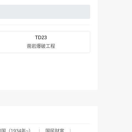
TD23
凿岩爆破工程
国（1934年~）
国民财富