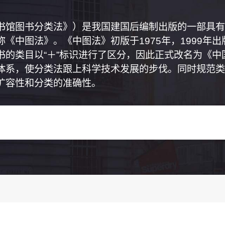
书馆图书分类法》）是我国建国后编制出版的一部具有
《中图法》。《中图法》初版于1975年，1999年
书的类目以“＋”标识进行了区分，因此正式改名为《
体系，使分类法跟上科学技术发展的步伐。同时规范类
扩容性和分类的准确性。