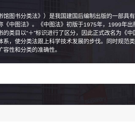
书馆图书分类法》）是我国建国后编制出版的一部具有
《中图法》。《中图法》初版于1975年，1999年
书的类目以“＋”标识进行了区分，因此正式改名为《
体系，使分类法跟上科学技术发展的步伐。同时规范类
扩容性和分类的准确性。