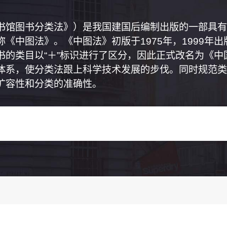
书馆图书分类法》）是我国建国后编制出版的一部具有
《中图法》。《中图法》初版于1975年，1999年
书的类目以“＋”标识进行了区分，因此正式改名为《
体系，使分类法跟上科学技术发展的步伐。同时规范类
扩容性和分类的准确性。