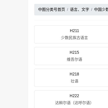
中图分类号首页
语言、文字
中国少
H211
少数民族古语言
H215
维吾尔语
H218
壮语
H222
达斡尔语（达呼尔语）