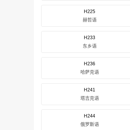
H225
赫哲语
H233
东乡语
H236
哈萨克语
H241
塔吉克语
H244
俄罗斯语