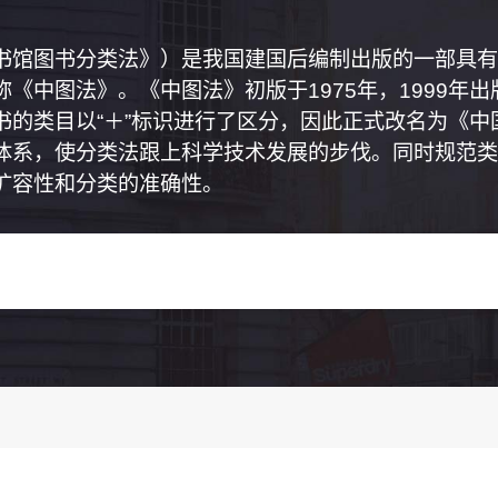
书馆图书分类法》）是我国建国后编制出版的一部具有
《中图法》。《中图法》初版于1975年，1999年
书的类目以“＋”标识进行了区分，因此正式改名为《
体系，使分类法跟上科学技术发展的步伐。同时规范类
扩容性和分类的准确性。