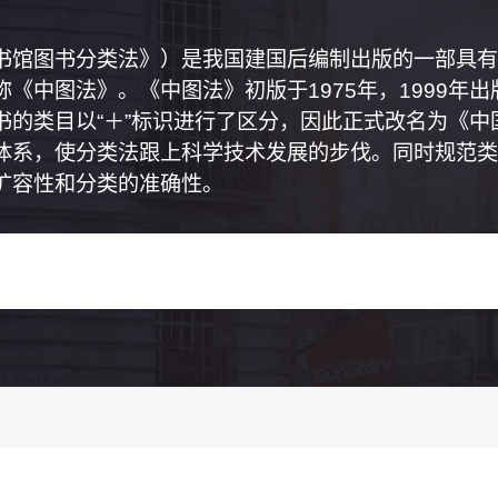
书馆图书分类法》）是我国建国后编制出版的一部具有
《中图法》。《中图法》初版于1975年，1999年
书的类目以“＋”标识进行了区分，因此正式改名为《
体系，使分类法跟上科学技术发展的步伐。同时规范类
扩容性和分类的准确性。