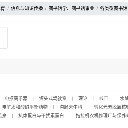
体育
信息与知识传播
图书馆学、图书馆事业
各类型图书馆
电振荡乐器
短头式驾驶室
理论
核苷
水
、电解质和酸碱平衡药物
沟胫天牛科
转化元素脱氧核
监察
抗体蛋白与干扰素蛋白
拖拉机农机修理厂与保养