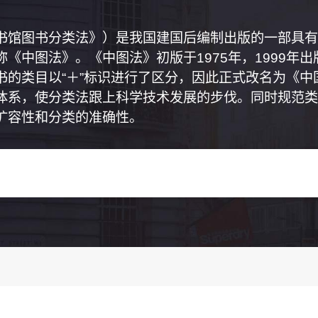
书馆图书分类法》）是我国建国后编制出版的一部具有
《中图法》。《中图法》初版于1975年，1999年
书的类目以“＋”标识进行了区分，因此正式改名为《
体系，使分类法跟上科学技术发展的步伐。同时规范类
扩容性和分类的准确性。