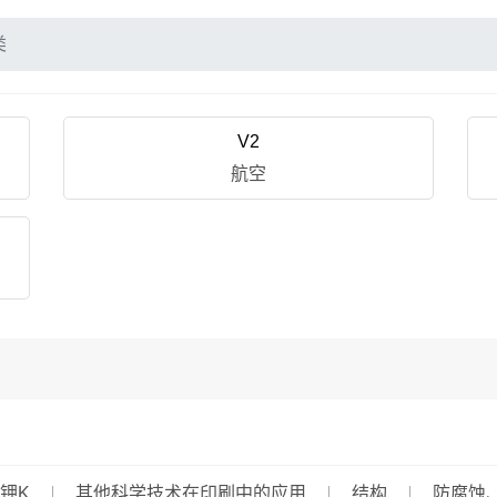
类
V2
航空
钾K
其他科学技术在印刷中的应用
结构
防腐蚀