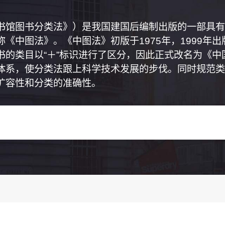
书馆图书分类法》）是我国建国后编制出版的一部具有
《中图法》。《中图法》初版于1975年，1999年
书的类目以“＋”标识进行了区分，因此正式改名为《
体系，使分类法跟上科学技术发展的步伐。同时规范类
扩容性和分类的准确性。