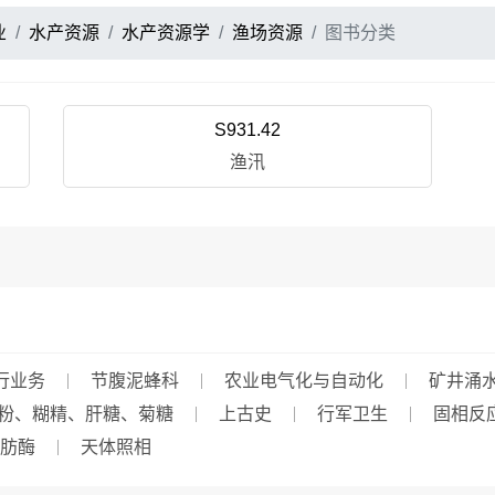
业
水产资源
水产资源学
渔场资源
图书分类
S931.42
渔汛
行业务
节腹泥蜂科
农业电气化与自动化
矿井涌
粉、糊精、肝糖、菊糖
上古史
行军卫生
固相反
肪酶
天体照相