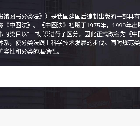
书馆图书分类法》）是我国建国后编制出版的一部具有
《中图法》。《中图法》初版于1975年，1999年
书的类目以“＋”标识进行了区分，因此正式改名为《
体系，使分类法跟上科学技术发展的步伐。同时规范类
扩容性和分类的准确性。