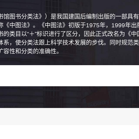
书馆图书分类法》）是我国建国后编制出版的一部具有
《中图法》。《中图法》初版于1975年，1999年
书的类目以“＋”标识进行了区分，因此正式改名为《
体系，使分类法跟上科学技术发展的步伐。同时规范类
扩容性和分类的准确性。