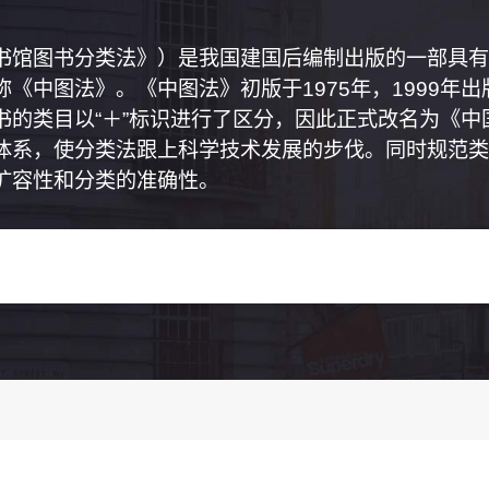
书馆图书分类法》）是我国建国后编制出版的一部具有
《中图法》。《中图法》初版于1975年，1999年
书的类目以“＋”标识进行了区分，因此正式改名为《
体系，使分类法跟上科学技术发展的步伐。同时规范类
扩容性和分类的准确性。