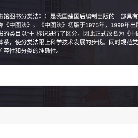
书馆图书分类法》）是我国建国后编制出版的一部具有
《中图法》。《中图法》初版于1975年，1999年
书的类目以“＋”标识进行了区分，因此正式改名为《
体系，使分类法跟上科学技术发展的步伐。同时规范类
扩容性和分类的准确性。