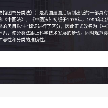
书馆图书分类法》）是我国建国后编制出版的一部具有
《中图法》。《中图法》初版于1975年，1999年
书的类目以“＋”标识进行了区分，因此正式改名为《
体系，使分类法跟上科学技术发展的步伐。同时规范类
扩容性和分类的准确性。