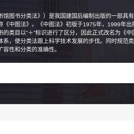
书馆图书分类法》）是我国建国后编制出版的一部具有
《中图法》。《中图法》初版于1975年，1999年
书的类目以“＋”标识进行了区分，因此正式改名为《
体系，使分类法跟上科学技术发展的步伐。同时规范类
扩容性和分类的准确性。