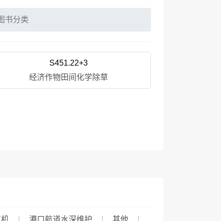
图书分类
S451.22+3
经济作物田间化学除草
声机
港口航道水深维护
其他