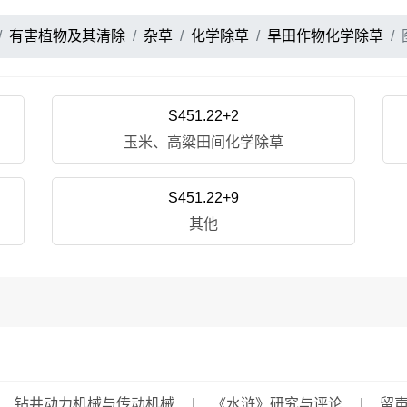
有害植物及其清除
杂草
化学除草
旱田作物化学除草
S451.22+2
玉米、高粱田间化学除草
S451.22+9
其他
钻井动力机械与传动机械
《水浒》研究与评论
留