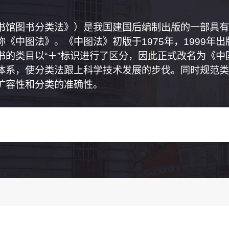
书馆图书分类法》）是我国建国后编制出版的一部具有
《中图法》。《中图法》初版于1975年，1999年
书的类目以“＋”标识进行了区分，因此正式改名为《
体系，使分类法跟上科学技术发展的步伐。同时规范类
扩容性和分类的准确性。