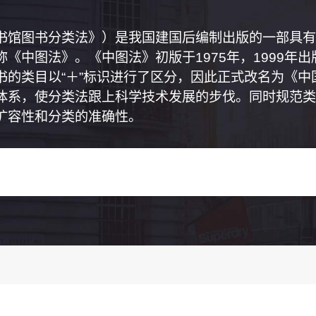
书馆图书分类法》）是我国建国后编制出版的一部具有
《中图法》。《中图法》初版于1975年，1999年
书的类目以“＋”标识进行了区分，因此正式改名为《
体系，使分类法跟上科学技术发展的步伐。同时规范类
扩容性和分类的准确性。