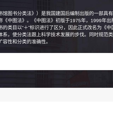
书馆图书分类法》）是我国建国后编制出版的一部具有
《中图法》。《中图法》初版于1975年，1999年
书的类目以“＋”标识进行了区分，因此正式改名为《
体系，使分类法跟上科学技术发展的步伐。同时规范类
扩容性和分类的准确性。