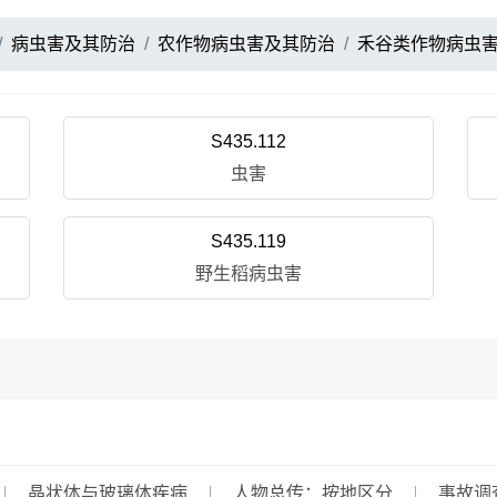
病虫害及其防治
农作物病虫害及其防治
禾谷类作物病虫
S435.112
虫害
S435.119
野生稻病虫害
晶状体与玻璃体疾病
人物总传：按地区分
事故调