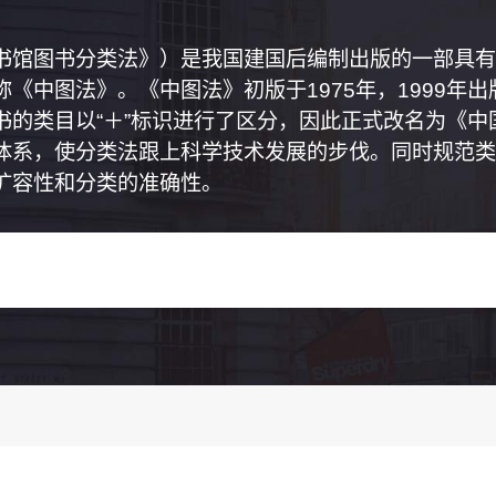
书馆图书分类法》）是我国建国后编制出版的一部具有
《中图法》。《中图法》初版于1975年，1999年
书的类目以“＋”标识进行了区分，因此正式改名为《
体系，使分类法跟上科学技术发展的步伐。同时规范类
扩容性和分类的准确性。