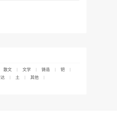
散文
文学
铸造
钯
雷达
土
其他