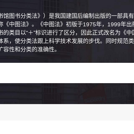
书馆图书分类法》）是我国建国后编制出版的一部具有
《中图法》。《中图法》初版于1975年，1999年
书的类目以“＋”标识进行了区分，因此正式改名为《
体系，使分类法跟上科学技术发展的步伐。同时规范类
扩容性和分类的准确性。