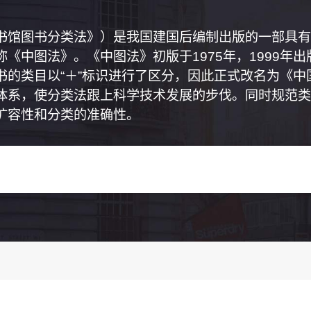
书馆图书分类法》）是我国建国后编制出版的一部具有
《中图法》。《中图法》初版于1975年，1999年
书的类目以“＋”标识进行了区分，因此正式改名为《
体系，使分类法跟上科学技术发展的步伐。同时规范类
扩容性和分类的准确性。