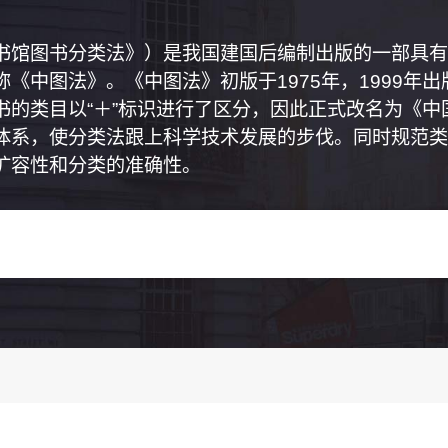
书馆图书分类法》）是我国建国后编制出版的一部具有
《中图法》。《中图法》初版于1975年，1999年
书的类目以“＋”标识进行了区分，因此正式改名为《
体系，使分类法跟上科学技术发展的步伐。同时规范类
扩容性和分类的准确性。