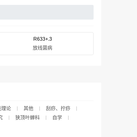
R633+.3
放线菌病
能理论
其他
刮痧、拧痧
究
狭顶叶蝉科
自学