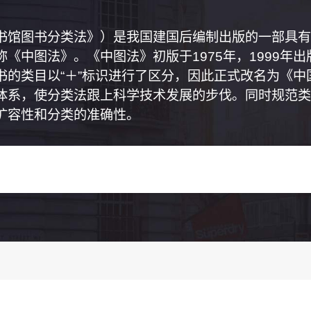
书馆图书分类法》）是我国建国后编制出版的一部具有
《中图法》。《中图法》初版于1975年，1999年
书的类目以“＋”标识进行了区分，因此正式改名为《
体系，使分类法跟上科学技术发展的步伐。同时规范类
扩容性和分类的准确性。