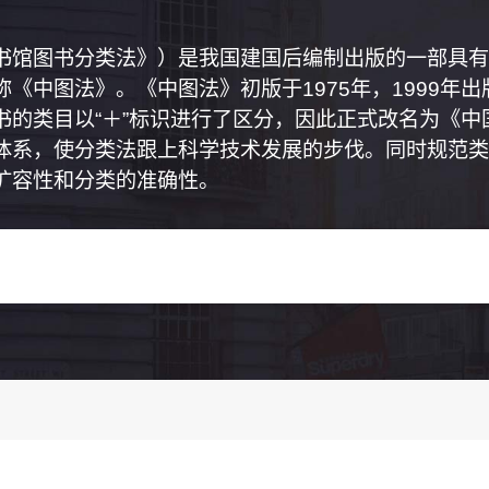
书馆图书分类法》）是我国建国后编制出版的一部具有
《中图法》。《中图法》初版于1975年，1999年
书的类目以“＋”标识进行了区分，因此正式改名为《
体系，使分类法跟上科学技术发展的步伐。同时规范类
扩容性和分类的准确性。