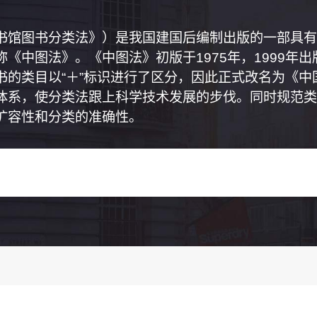
书馆图书分类法》）是我国建国后编制出版的一部具有
《中图法》。《中图法》初版于1975年，1999年
书的类目以“＋”标识进行了区分，因此正式改名为《
体系，使分类法跟上科学技术发展的步伐。同时规范类
扩容性和分类的准确性。