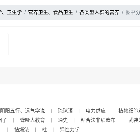
学、卫生学
营养卫生、食品卫生
各类型人群的营养
图书
阴阳五行、运气学说
琉球语
电力供应
植物细胞
因子
聋哑人教育
通史
粘合法非织造布
武装
）
钻爆法
柱
弹性力学