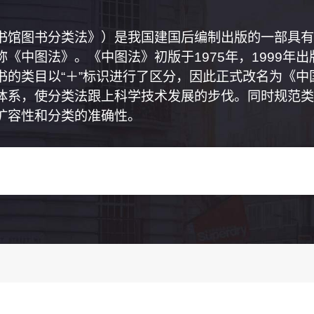
书馆图书分类法》）是我国建国后编制出版的一部具有
《中图法》。《中图法》初版于1975年，1999年
书的类目以“＋”标识进行了区分，因此正式改名为《
体系，使分类法跟上科学技术发展的步伐。同时规范类
扩容性和分类的准确性。