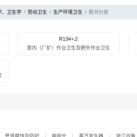
学、卫生学
劳动卫生
生产环境卫生
图书分类
R134+.2
室内（厂矿）作业卫生及野外作业卫生
度
管道腐蚀及防护
电抛光
蒸汽发生器
浙江战争