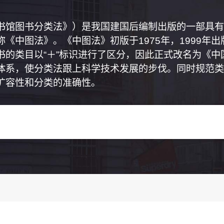
书馆图书分类法》）是我国建国后编制出版的一部具有
《中图法》。《中图法》初版于1975年，1999年
书的类目以“＋”标识进行了区分，因此正式改名为《
体系，使分类法跟上科学技术发展的步伐。同时规范类
扩容性和分类的准确性。