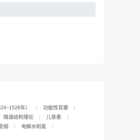
~1526年）
功能性耳聋
隧道结构理论
儿茶素
亚纲
电解水制氢