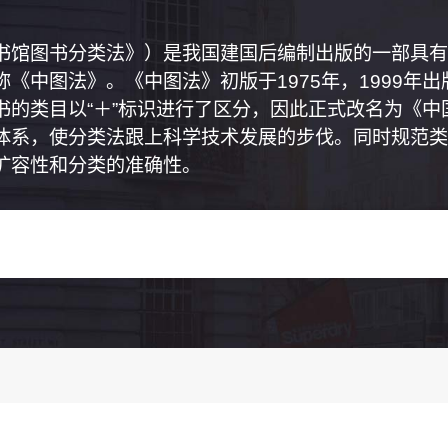
书馆图书分类法》）是我国建国后编制出版的一部具有
《中图法》。《中图法》初版于1975年，1999年
书的类目以“＋”标识进行了区分，因此正式改名为《
体系，使分类法跟上科学技术发展的步伐。同时规范类
扩容性和分类的准确性。