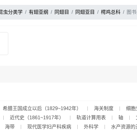
昆虫分类学
有翅亚纲
同翅目
同翅亚目
樗鸡总科
图书
希腊王国成立以后（1829~1942年）
海关制度
细胞
近代史（1861~1917年）
轨道计算用表
轴
海带
现代医学妇产科疾病
外科学
水产资源的