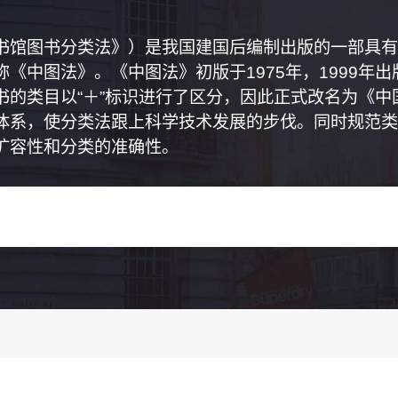
书馆图书分类法》）是我国建国后编制出版的一部具有
《中图法》。《中图法》初版于1975年，1999年
书的类目以“＋”标识进行了区分，因此正式改名为《
体系，使分类法跟上科学技术发展的步伐。同时规范类
扩容性和分类的准确性。