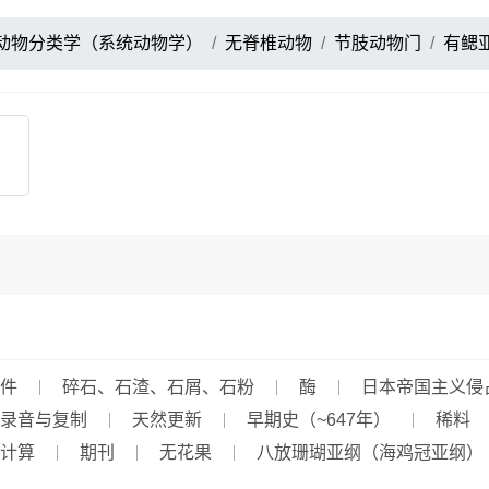
动物分类学（系统动物学）
无脊椎动物
节肢动物门
有鳃
件
碎石、石渣、石屑、石粉
酶
日本帝国主义侵占
录音与复制
天然更新
早期史（~647年）
稀料
计算
期刊
无花果
八放珊瑚亚纲（海鸡冠亚纲）