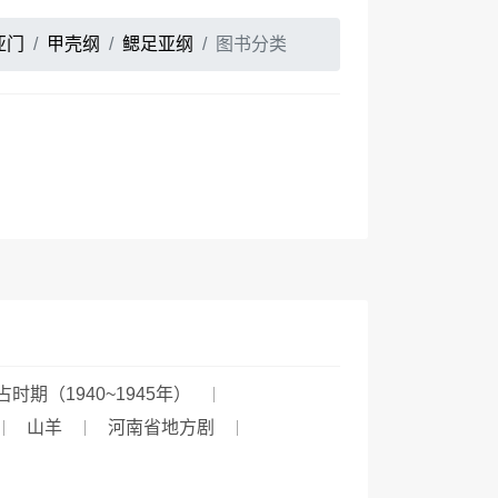
亚门
甲壳纲
鳃足亚纲
图书分类
时期（1940~1945年）
山羊
河南省地方剧