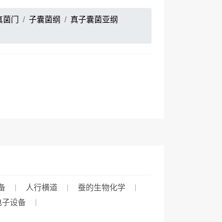
真菌门
子囊菌纲
真子囊菌亚纲
备
人行横道
蚕的生物化学
电子设备