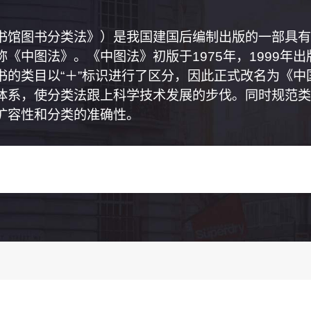
书馆图书分类法》）是我国建国后编制出版的一部具有
《中图法》。《中图法》初版于1975年，1999年
书的类目以“＋”标识进行了区分，因此正式改名为《
体系，使分类法跟上科学技术发展的步伐。同时规范类
扩容性和分类的准确性。