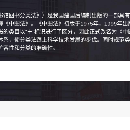
书馆图书分类法》）是我国建国后编制出版的一部具有
《中图法》。《中图法》初版于1975年，1999年
书的类目以“＋”标识进行了区分，因此正式改名为《
体系，使分类法跟上科学技术发展的步伐。同时规范类
扩容性和分类的准确性。