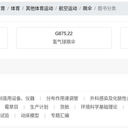
体育
体育
其他体育运动
航空运动
跳伞
图书分类
G875.22
氢气球跳伞
制造用设备、仪器
分布作用速调管
外科感染及化脓性
霉草目
生产计划
货舱
环境科学基础理论
试验
动床模型
专题汇编