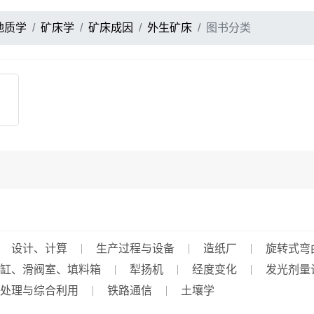
地质学
矿床学
矿床成因
外生矿床
图书分类
设计、计算
生产过程与设备
造纸厂
旋转式弯
缸、滑阀室、填料箱
犁扬机
经度变化
发光剂量
处理与综合利用
铁路通信
土壤学