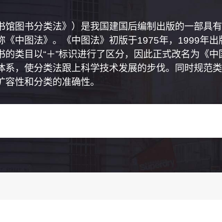
书馆图书分类法》）是我国建国后编制出版的一部具有
《中图法》。《中图法》初版于1975年，1999年
书的类目以“＋”标识进行了区分，因此正式改名为《
体系，使分类法跟上科学技术发展的步伐。同时规范类
扩容性和分类的准确性。