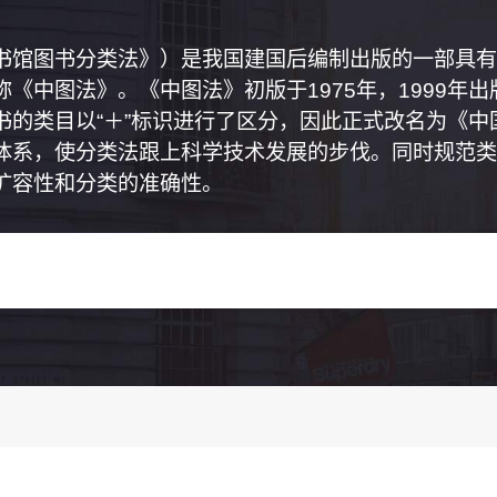
书馆图书分类法》）是我国建国后编制出版的一部具有
《中图法》。《中图法》初版于1975年，1999年
书的类目以“＋”标识进行了区分，因此正式改名为《
体系，使分类法跟上科学技术发展的步伐。同时规范类
扩容性和分类的准确性。