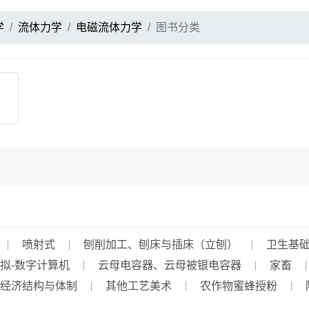
学
流体力学
电磁流体力学
图书分类
喷射式
刨削加工、刨床与插床（立刨）
卫生基
拟-数字计算机
云母电容器、云母被银电容器
家畜
经济结构与体制
其他工艺美术
农作物蜜蜂授粉