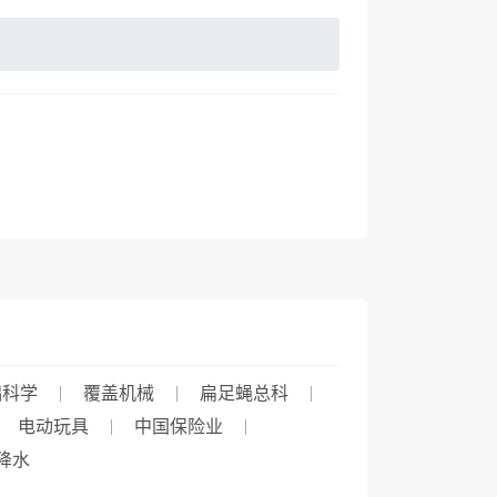
础科学
覆盖机械
扁足蝇总科
电动玩具
中国保险业
降水