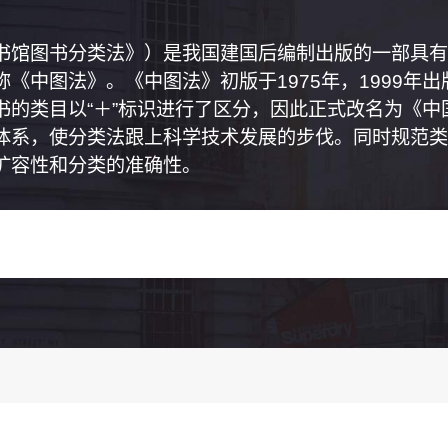
书馆图书分类法》）是我国建国后编制出版的一部具有
《中图法》。《中图法》初版于1975年，1999年
书的类目以“＋”标识进行了区分，因此正式改名为《
体系，使分类法跟上科学技术发展的步伐。同时规范类
扩容性和分类的准确性。