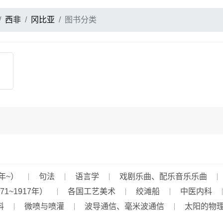
西非
冈比亚
图书分类
年~）
句法
语言学
戏剧乐曲、配乐音乐乐曲
~1917年）
各国工艺美术
绞滩船
中医内科
料
微喷与喷灌
波导通信、毫米波通信
太阳的物