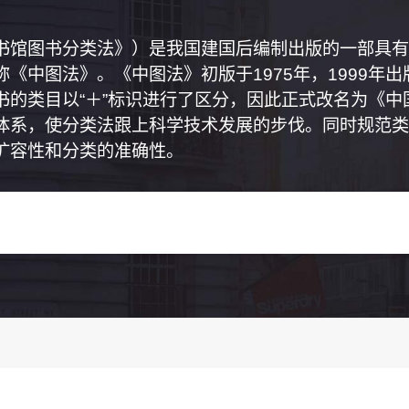
书馆图书分类法》）是我国建国后编制出版的一部具有
《中图法》。《中图法》初版于1975年，1999年
书的类目以“＋”标识进行了区分，因此正式改名为《
体系，使分类法跟上科学技术发展的步伐。同时规范类
扩容性和分类的准确性。