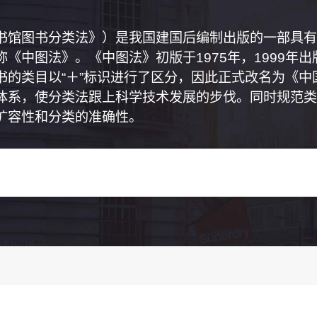
书馆图书分类法》）是我国建国后编制出版的一部具有
《中图法》。《中图法》初版于1975年，1999年
书的类目以“＋”标识进行了区分，因此正式改名为《
体系，使分类法跟上科学技术发展的步伐。同时规范类
扩容性和分类的准确性。