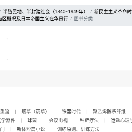
半殖民地、半封建社会（1840~1949年）
新民主主义革命时期
陷区概况及日本帝国主义在华暴行
图书分类
重流
烟草（菸草）
铁器时代
聚乙烯醇系纤维
光学器件
球菌
会议电视
种疟疗法
运动心理
门
新体短篇小说
训练原则、训练方法