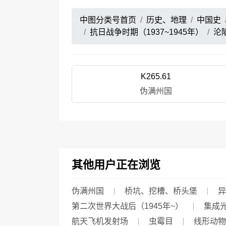
中图分类号首页
历史、地理
中国史
抗日战争时期（1937~1945年）
沦
K265.61
伪满州国
其他用户正在浏览
伪满州国
桥坑、挖槽、桥头堡
异
第二次世界大战后（1945年~）
集成
航天飞机发射场
虫霉目
线形动物