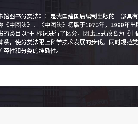
书馆图书分类法》）是我国建国后编制出版的一部具有
《中图法》。《中图法》初版于1975年，1999年
书的类目以“＋”标识进行了区分，因此正式改名为《
体系，使分类法跟上科学技术发展的步伐。同时规范类
扩容性和分类的准确性。