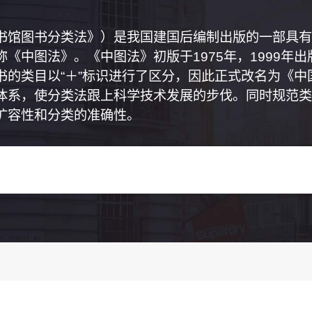
书馆图书分类法》）是我国建国后编制出版的一部具有
《中图法》。《中图法》初版于1975年，1999年
书的类目以“＋”标识进行了区分，因此正式改名为《
体系，使分类法跟上科学技术发展的步伐。同时规范类
扩容性和分类的准确性。