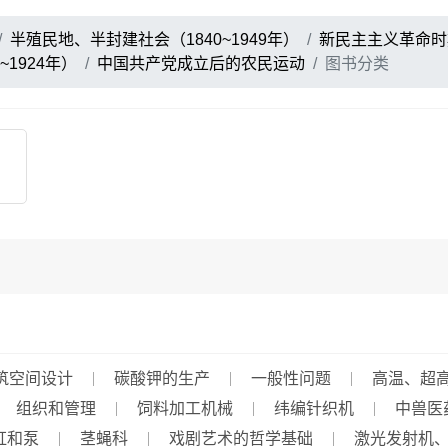
半殖民地、半封建社会（1840~1949年）
新民主主义革命时期
1924年）
中国共产党成立后的农民运动
图书分类
筑空间设计
碳酸钾的生产
一般性问题
高温、超
组织和管理
饲料加工机械
纬编针织机
中兽医
缸和泵
茎蝇科
戏剧艺术的哲学基础
激光发射机