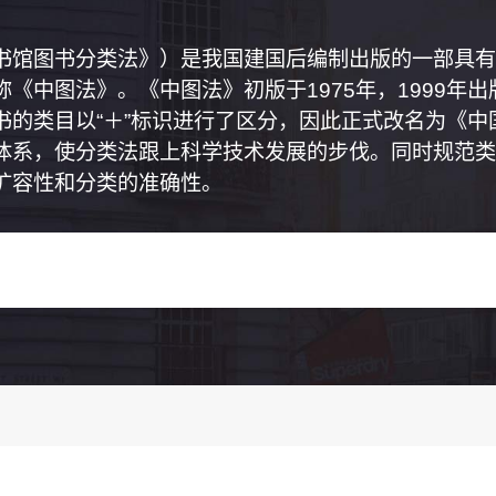
书馆图书分类法》）是我国建国后编制出版的一部具有
《中图法》。《中图法》初版于1975年，1999年
书的类目以“＋”标识进行了区分，因此正式改名为《
体系，使分类法跟上科学技术发展的步伐。同时规范类
扩容性和分类的准确性。