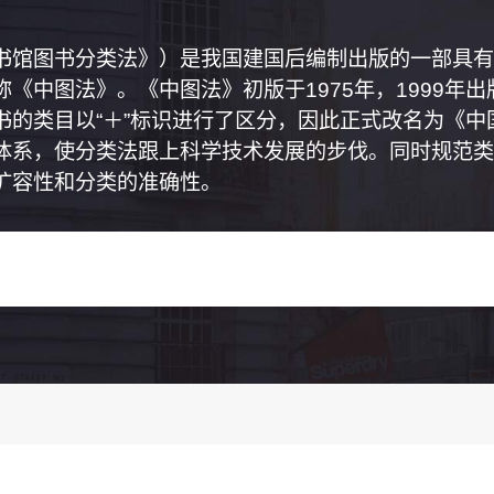
书馆图书分类法》）是我国建国后编制出版的一部具有
《中图法》。《中图法》初版于1975年，1999年
书的类目以“＋”标识进行了区分，因此正式改名为《
体系，使分类法跟上科学技术发展的步伐。同时规范类
扩容性和分类的准确性。