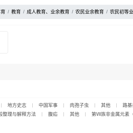
体育
教育
成人教育、业余教育
农民业余教育
农民初等
地方史志
中国军事
肉孢子虫
其他
路基
般整理与解释方法
腹疝
其他
第Ⅶ族非金属元素