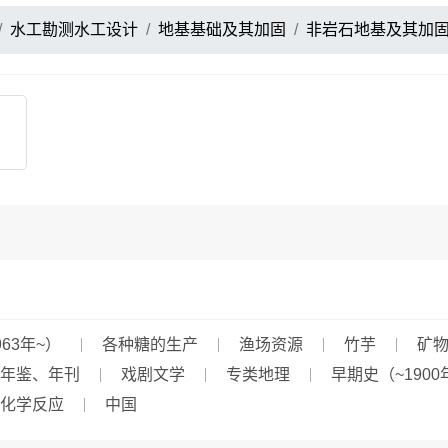
水工勘测水工设计
地基基础及其加固
非岩石地基及其加
63年~）
各种糖的生产
渔场资源
竹芋
矿
年鉴、年刊
戏剧文学
专类地理
早期史（~1900
化学反应
中国