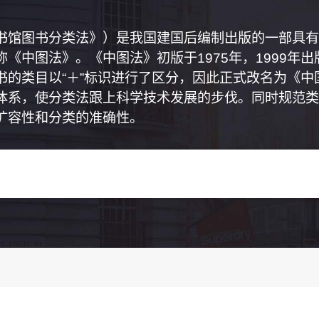
书馆图书分类法》）是我国建国后编制出版的一部具有
《中图法》。《中图法》初版于1975年，1999年
书的类目以“＋”标识进行了区分，因此正式改名为《
体系，使分类法跟上科学技术发展的步伐。同时规范类
扩容性和分类的准确性。